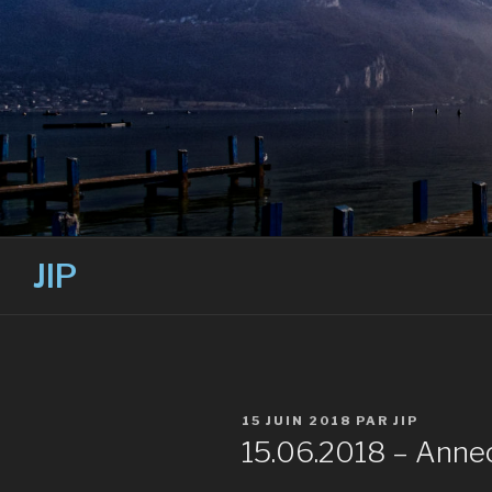
Skip
to
content
JIP
PUBLIÉ
15 JUIN 2018
PAR
JIP
LE
15.06.2018 – Anne