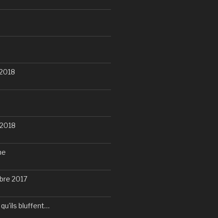
.2018
.2018
me
bre 2017
u qu’ils bluffent…